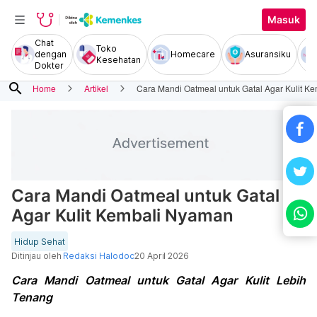
Masuk
Chat
Toko
dengan
Homecare
Asuransiku
Kesehatan
Dokter
search
Home
Artikel
Cara Mandi Oatmeal untuk Gatal Agar Kulit K
Cara Mandi Oatmeal untuk Gatal
Agar Kulit Kembali Nyaman
Hidup Sehat
Ditinjau oleh
Redaksi Halodoc
20 April 2026
Cara Mandi Oatmeal untuk Gatal Agar Kulit Lebih
Tenang