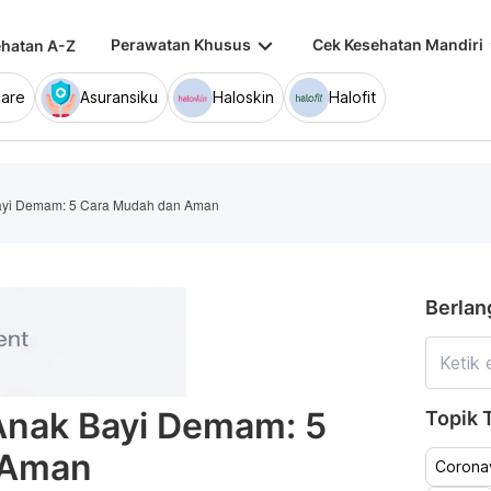
keyboard_arrow_down
keybo
Perawatan Khusus
Cek Kesehatan Mandiri
hatan A-Z
are
Asuransiku
Haloskin
Halofit
ayi Demam: 5 Cara Mudah dan Aman
Berlan
Anak Bayi Demam: 5
Topik T
 Aman
Coronav