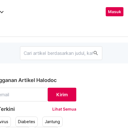
ard_arrow_down
Masuk
search
gganan Artikel Halodoc
Kirim
erkini
Lihat Semua
irus
Diabetes
Jantung