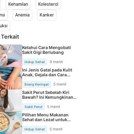
Kehamilan
Kolesterol
nsi
Anemia
Kanker
uksi
 Terkait
Ketahui Cara Mengobati
Sakit Gigi Berlubang
9 menit
Hidup Sehat
Ini Jenis Gatal pada Kulit
Anak, Gejala dan Cara
Mengobatinya
5 menit
Biang Keringat
Sakit Perut Sebelah Kiri
Bawah? Ini Kemungkinan
Penyebabnya
5 menit
Sakit Perut
Pilihan Menu Makanan
Sehat dan Lezat untuk
Mengurangi Kolesterol
5 menit
Hidup Sehat