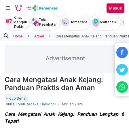
Masuk
Chat
Toko
dengan
Homecare
Asuransiku
Kesehatan
Dokter
search
Home
Artikel
Cara Mengatasi Anak Kejang: Panduan Prakti
Cara Mengatasi Anak Kejang:
Panduan Praktis dan Aman
Hidup Sehat
Ditinjau oleh
Redaksi Halodoc
16 Februari 2026
Cara Mengatasi Anak Kejang: Panduan Lengkap &
Tepat!