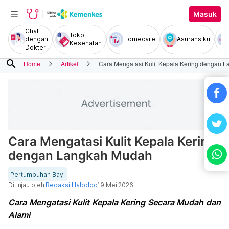
Masuk
Chat
Toko
dengan
Homecare
Asuransiku
Kesehatan
Dokter
search
Home
Artikel
Cara Mengatasi Kulit Kepala Kering dengan 
Cara Mengatasi Kulit Kepala Kering
dengan Langkah Mudah
Pertumbuhan Bayi
Ditinjau oleh
Redaksi Halodoc
19 Mei 2026
Cara Mengatasi Kulit Kepala Kering Secara Mudah dan
Alami