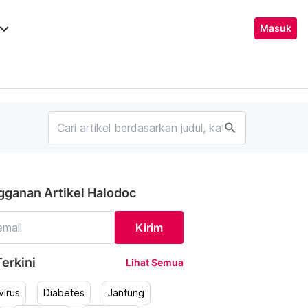
ard_arrow_down
Masuk
search
gganan Artikel Halodoc
Kirim
erkini
Lihat Semua
irus
Diabetes
Jantung