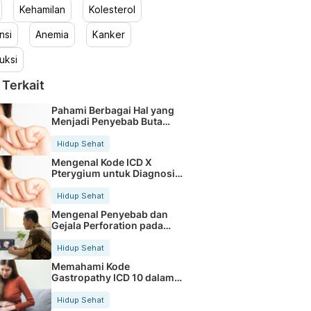
Kehamilan
Kolesterol
nsi
Anemia
Kanker
uksi
 Terkait
Pahami Berbagai Hal yang
Menjadi Penyebab Buta
Warna
Hidup Sehat
Mengenal Kode ICD X
Pterygium untuk Diagnosis
Mata
Hidup Sehat
Mengenal Penyebab dan
Gejala Perforation pada
Tubuh
Hidup Sehat
Memahami Kode
Gastropathy ICD 10 dalam
Rekam Medis Pasien
Hidup Sehat