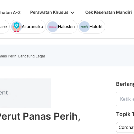
keyboard_arrow_down
keybo
Perawatan Khusus
Cek Kesehatan Mandiri
hatan A-Z
are
Asuransiku
Haloskin
Halofit
anas Perih, Langsung Lega!
Berlan
erut Panas Perih,
Topik T
Coronav