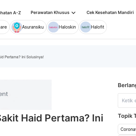
keyboard_arrow_down
keybo
Perawatan Khusus
Cek Kesehatan Mandiri
hatan A-Z
are
Asuransiku
Haloskin
Halofit
id Pertama? Ini Solusinya!
Berlan
akit Haid Pertama? Ini
Topik T
Coronav