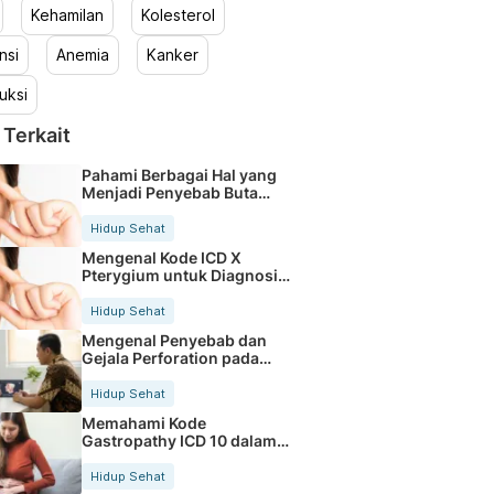
Kehamilan
Kolesterol
nsi
Anemia
Kanker
uksi
 Terkait
Pahami Berbagai Hal yang
Menjadi Penyebab Buta
Warna
Hidup Sehat
Mengenal Kode ICD X
Pterygium untuk Diagnosis
Mata
Hidup Sehat
Mengenal Penyebab dan
Gejala Perforation pada
Tubuh
Hidup Sehat
Memahami Kode
Gastropathy ICD 10 dalam
Rekam Medis Pasien
Hidup Sehat