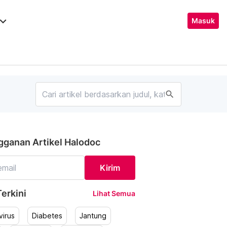
ard_arrow_down
Masuk
search
gganan Artikel Halodoc
Kirim
erkini
Lihat Semua
irus
Diabetes
Jantung