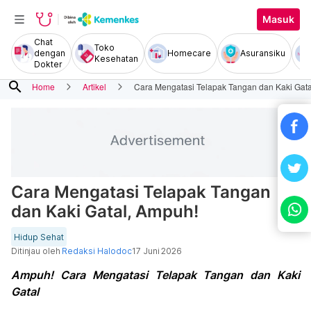
Masuk
Chat
Toko
dengan
Homecare
Asuransiku
Kesehatan
Dokter
search
Home
Artikel
Cara Mengatasi Telapak Tangan dan Kaki Gata
Cara Mengatasi Telapak Tangan
dan Kaki Gatal, Ampuh!
Hidup Sehat
Ditinjau oleh
Redaksi Halodoc
17 Juni 2026
Ampuh! Cara Mengatasi Telapak Tangan dan Kaki
Gatal