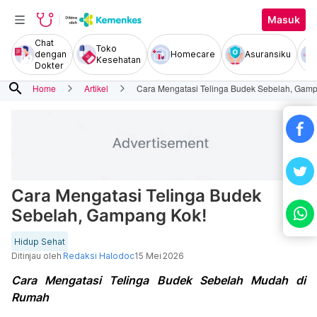
Masuk
Chat
Toko
dengan
Homecare
Asuransiku
Kesehatan
Dokter
search
Home
Artikel
Cara Mengatasi Telinga Budek Sebelah, Gam
Cara Mengatasi Telinga Budek
Sebelah, Gampang Kok!
Hidup Sehat
Ditinjau oleh
Redaksi Halodoc
15 Mei 2026
Cara Mengatasi Telinga Budek Sebelah Mudah di
Rumah