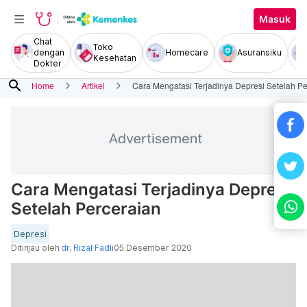
Masuk
Chat
Toko
dengan
Homecare
Asuransiku
Kesehatan
Dokter
search
Home
Artikel
Cara Mengatasi Terjadinya Depresi Setelah Pe
Cara Mengatasi Terjadinya Depresi
Setelah Perceraian
Depresi
Ditinjau oleh
dr. Rizal Fadli
05 Desember 2020