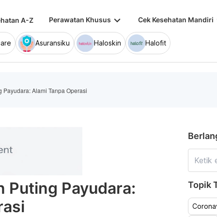
keyboard_arrow_down
keybo
Perawatan Khusus
Cek Kesehatan Mandiri
hatan A-Z
are
Asuransiku
Haloskin
Halofit
g Payudara: Alami Tanpa Operasi
Berlan
 Puting Payudara:
Topik T
rasi
Coronav