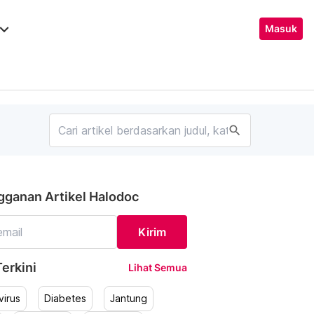
ard_arrow_down
Masuk
search
gganan Artikel Halodoc
Kirim
erkini
Lihat Semua
irus
Diabetes
Jantung