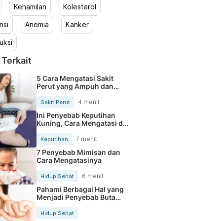
Kehamilan
Kolesterol
nsi
Anemia
Kanker
uksi
 Terkait
5 Cara Mengatasi Sakit
Perut yang Ampuh dan
Alami
4 menit
Sakit Perut
Ini Penyebab Keputihan
Kuning, Cara Mengatasi dan
Tips Pencegahannya
7 menit
Keputihan
7 Penyebab Mimisan dan
Cara Mengatasinya
6 menit
Hidup Sehat
Pahami Berbagai Hal yang
Menjadi Penyebab Buta
Warna
Hidup Sehat