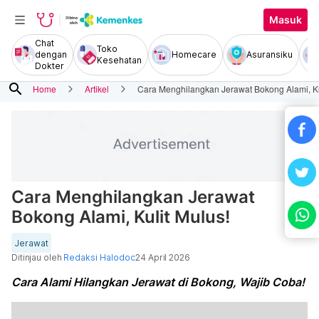
Masuk
Chat
Toko
dengan
Homecare
Asuransiku
Kesehatan
Dokter
search
Home
Artikel
Cara Menghilangkan Jerawat Bokong Alami, Ku
Cara Menghilangkan Jerawat
Bokong Alami, Kulit Mulus!
Jerawat
Ditinjau oleh
Redaksi Halodoc
24 April 2026
Cara Alami Hilangkan Jerawat di Bokong, Wajib Coba!