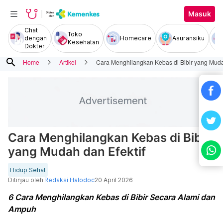
Masuk
Chat
Toko
dengan
Homecare
Asuransiku
Kesehatan
Dokter
search
Home
Artikel
Cara Menghilangkan Kebas di Bibir yang Muda
Cara Menghilangkan Kebas di Bibir
yang Mudah dan Efektif
Hidup Sehat
Ditinjau oleh
Redaksi Halodoc
20 April 2026
6 Cara Menghilangkan Kebas di Bibir Secara Alami dan
Ampuh