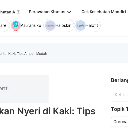
keyboard_arrow_down
keybo
Perawatan Khusus
Cek Kesehatan Mandiri
hatan A-Z
are
Asuransiku
Haloskin
Halofit
ri di Kaki: Tips Ampuh Mudah
Berlan
an Nyeri di Kaki: Tips
Topik T
Coronav