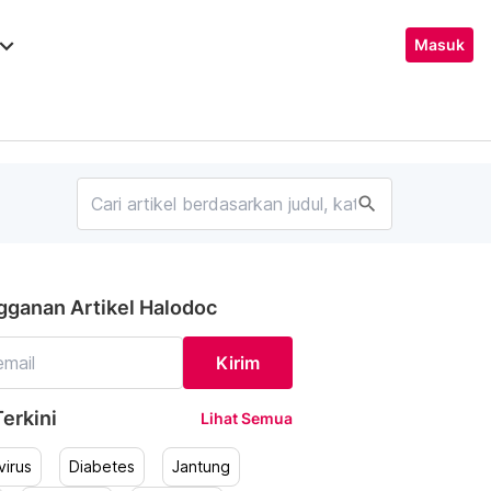
ard_arrow_down
Masuk
search
gganan Artikel Halodoc
Kirim
erkini
Lihat Semua
irus
Diabetes
Jantung