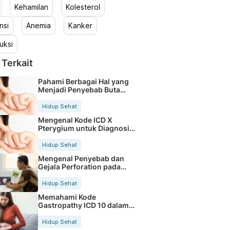
Kehamilan
Kolesterol
nsi
Anemia
Kanker
uksi
 Terkait
Pahami Berbagai Hal yang
Menjadi Penyebab Buta
Warna
Hidup Sehat
Mengenal Kode ICD X
Pterygium untuk Diagnosis
Mata
Hidup Sehat
Mengenal Penyebab dan
Gejala Perforation pada
Tubuh
Hidup Sehat
Memahami Kode
Gastropathy ICD 10 dalam
Rekam Medis Pasien
Hidup Sehat