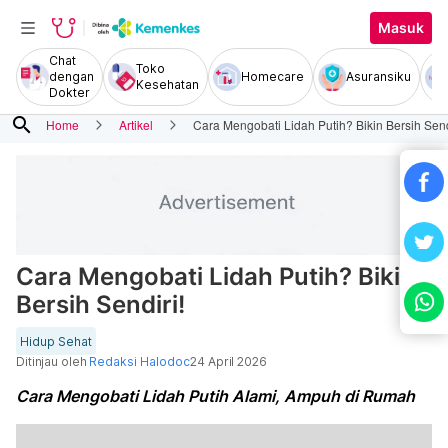
Masuk
Chat
Toko
dengan
Homecare
Asuransiku
Kesehatan
Dokter
search
Home
Artikel
Cara Mengobati Lidah Putih? Bikin Bersih Send
Cara Mengobati Lidah Putih? Bikin
Bersih Sendiri!
Hidup Sehat
Ditinjau oleh
Redaksi Halodoc
24 April 2026
Cara Mengobati Lidah Putih Alami, Ampuh di Rumah