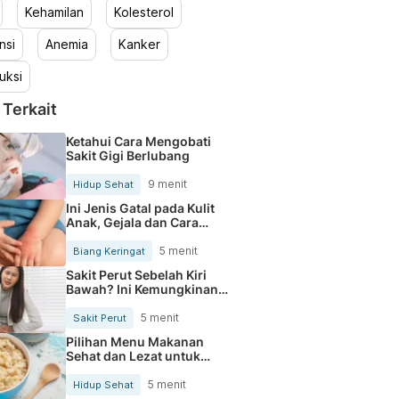
Kehamilan
Kolesterol
nsi
Anemia
Kanker
uksi
 Terkait
Ketahui Cara Mengobati
Sakit Gigi Berlubang
9 menit
Hidup Sehat
Ini Jenis Gatal pada Kulit
Anak, Gejala dan Cara
Mengobatinya
5 menit
Biang Keringat
Sakit Perut Sebelah Kiri
Bawah? Ini Kemungkinan
Penyebabnya
5 menit
Sakit Perut
Pilihan Menu Makanan
Sehat dan Lezat untuk
Mengurangi Kolesterol
5 menit
Hidup Sehat