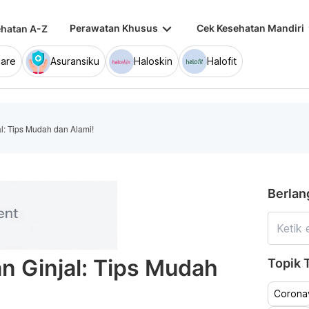
keyboard_arrow_down
keybo
Perawatan Khusus
Cek Kesehatan Mandiri
hatan A-Z
are
Asuransiku
Haloskin
Halofit
l: Tips Mudah dan Alami!
Berlan
 Ginjal: Tips Mudah
Topik T
Coronav