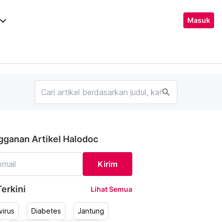
ard_arrow_down
Masuk
search
gganan Artikel Halodoc
Kirim
erkini
Lihat Semua
irus
Diabetes
Jantung