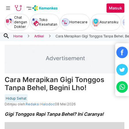
Masuk
Chat
Toko
dengan
Homecare
Asuransiku
Kesehatan
Dokter
search
Home
Artikel
Cara Merapikan Gigi Tonggos Tanpa Behel, Be
Cara Merapikan Gigi Tonggos
Tanpa Behel, Begini Lho!
Hidup Sehat
Ditinjau oleh
Redaksi Halodoc
08 Mei 2026
Gigi Tonggos Rapi Tanpa Behel? Ini Caranya!