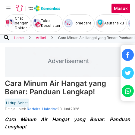
Masuk
Chat
Toko
dengan
Homecare
Asuransiku
Kesehatan
Dokter
search
Home
Artikel
Cara Minum Air Hangat yang Benar: Panduan
Cara Minum Air Hangat yang
Benar: Panduan Lengkap!
Hidup Sehat
Ditinjau oleh
Redaksi Halodoc
23 Juni 2026
Cara Minum Air Hangat yang Benar: Panduan
Lengkap!