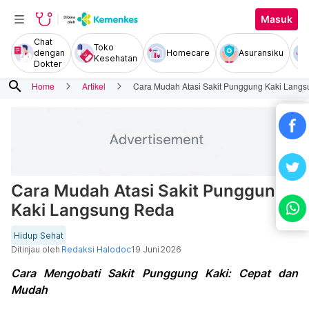
Masuk
Chat
Toko
dengan
Homecare
Asuransiku
Kesehatan
Dokter
search
Home
Artikel
Cara Mudah Atasi Sakit Punggung Kaki Lang
Cara Mudah Atasi Sakit Punggung
Kaki Langsung Reda
Hidup Sehat
Ditinjau oleh
Redaksi Halodoc
19 Juni 2026
Cara Mengobati Sakit Punggung Kaki: Cepat dan
Mudah