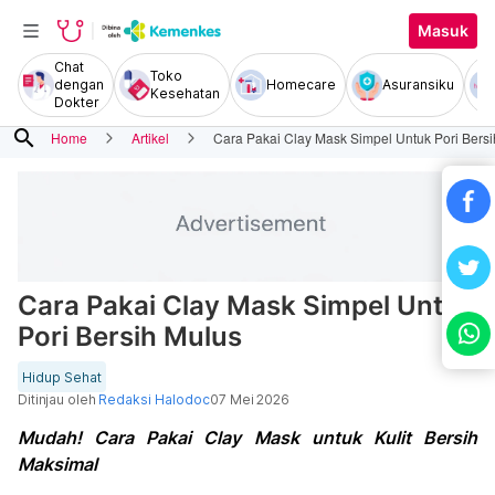
Masuk
Chat
Toko
dengan
Homecare
Asuransiku
Kesehatan
Dokter
search
Home
Artikel
Cara Pakai Clay Mask Simpel Untuk Pori Bers
Cara Pakai Clay Mask Simpel Untuk
Pori Bersih Mulus
Hidup Sehat
Ditinjau oleh
Redaksi Halodoc
07 Mei 2026
Mudah! Cara Pakai Clay Mask untuk Kulit Bersih
Maksimal