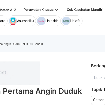
keyboard_arrow_down
keybo
Perawatan Khusus
Cek Kesehatan Mandiri
hatan A-Z
are
Asuransiku
Haloskin
Halofit
a Angin Duduk untuk Diri Sendiri
Berlan
n Pertama Angin Duduk
Topik T
Coronav