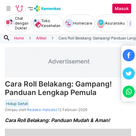
Masuk
Chat
Toko
dengan
Homecare
Asuransiku
Kesehatan
Dokter
search
Home
Artikel
Cara Roll Belakang: Gampang! Panduan Len
Cara Roll Belakang: Gampang!
Panduan Lengkap Pemula
Hidup Sehat
Ditinjau oleh
Redaksi Halodoc
12 Februari 2026
Cara Roll Belakang: Panduan Mudah & Aman!