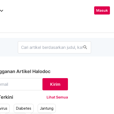
ard_arrow_down
Masuk
search
gganan Artikel Halodoc
Kirim
erkini
Lihat Semua
irus
Diabetes
Jantung