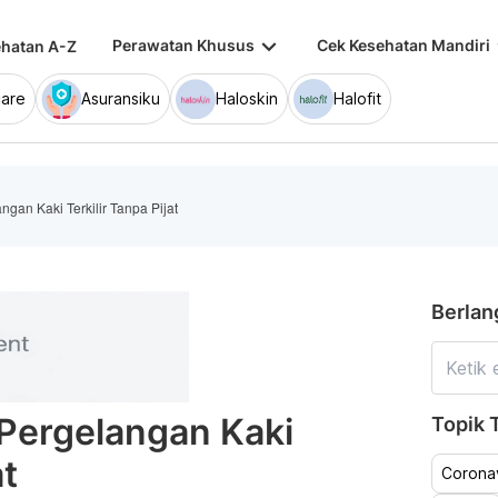
keyboard_arrow_down
keybo
Perawatan Khusus
Cek Kesehatan Mandiri
hatan A-Z
are
Asuransiku
Haloskin
Halofit
ngan Kaki Terkilir Tanpa Pijat
Berlan
 Pergelangan Kaki
Topik T
at
Coronav