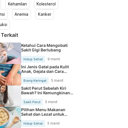
Kehamilan
Kolesterol
nsi
Anemia
Kanker
uksi
 Terkait
Ketahui Cara Mengobati
Sakit Gigi Berlubang
9 menit
Hidup Sehat
Ini Jenis Gatal pada Kulit
Anak, Gejala dan Cara
Mengobatinya
5 menit
Biang Keringat
Sakit Perut Sebelah Kiri
Bawah? Ini Kemungkinan
Penyebabnya
5 menit
Sakit Perut
Pilihan Menu Makanan
Sehat dan Lezat untuk
Mengurangi Kolesterol
5 menit
Hidup Sehat