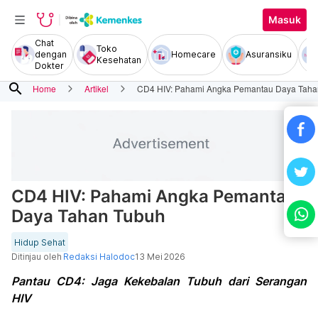
Masuk
Chat
Toko
dengan
Homecare
Asuransiku
Kesehatan
Dokter
search
Home
Artikel
CD4 HIV: Pahami Angka Pemantau Daya Taha
CD4 HIV: Pahami Angka Pemantau
Daya Tahan Tubuh
Hidup Sehat
Ditinjau oleh
Redaksi Halodoc
13 Mei 2026
Pantau CD4: Jaga Kekebalan Tubuh dari Serangan
HIV