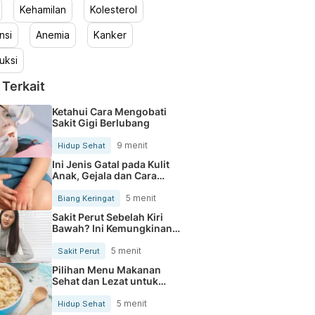
Kehamilan
Kolesterol
nsi
Anemia
Kanker
uksi
 Terkait
Ketahui Cara Mengobati
Sakit Gigi Berlubang
9 menit
Hidup Sehat
Ini Jenis Gatal pada Kulit
Anak, Gejala dan Cara
Mengobatinya
5 menit
Biang Keringat
Sakit Perut Sebelah Kiri
Bawah? Ini Kemungkinan
Penyebabnya
5 menit
Sakit Perut
Pilihan Menu Makanan
Sehat dan Lezat untuk
Mengurangi Kolesterol
5 menit
Hidup Sehat