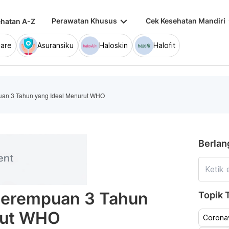
keyboard_arrow_down
keybo
Perawatan Khusus
Cek Kesehatan Mandiri
hatan A-Z
are
Asuransiku
Haloskin
Halofit
uan 3 Tahun yang Ideal Menurut WHO
Berlan
Perempuan 3 Tahun
Topik T
rut WHO
Coronav