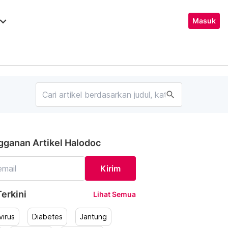
ard_arrow_down
Masuk
search
gganan Artikel Halodoc
Kirim
erkini
Lihat Semua
irus
Diabetes
Jantung