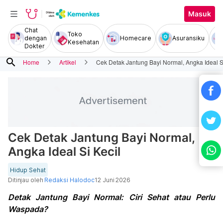
Masuk
Chat
Toko
dengan
Homecare
Asuransiku
Kesehatan
Dokter
search
Home
Artikel
Cek Detak Jantung Bayi Normal, Angka Ideal Si
Cek Detak Jantung Bayi Normal,
Angka Ideal Si Kecil
Hidup Sehat
Ditinjau oleh
Redaksi Halodoc
12 Juni 2026
Detak Jantung Bayi Normal: Ciri Sehat atau Perlu
Waspada?