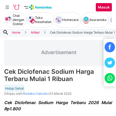
Masuk
Chat
Toko
dengan
Homecare
Asuransiku
Kesehatan
Dokter
search
Home
Artikel
Cek Diclofenac Sodium Harga Terbaru Mulai 1
Cek Diclofenac Sodium Harga
Terbaru Mulai 1 Ribuan
Hidup Sehat
Ditinjau oleh
Redaksi Halodoc
03 Maret 2026
Cek Diclofenac Sodium Harga Terbaru 2026 Mulai
Rp1.800