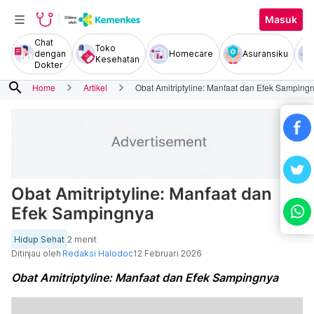
Masuk
Chat
Toko
dengan
Homecare
Asuransiku
Kesehatan
Dokter
search
Home
Artikel
Obat Amitriptyline: Manfaat dan Efek Samping
Obat Amitriptyline: Manfaat dan
Efek Sampingnya
Hidup Sehat
2 menit
Ditinjau oleh
Redaksi Halodoc
12 Februari 2026
Obat Amitriptyline: Manfaat dan Efek Sampingnya