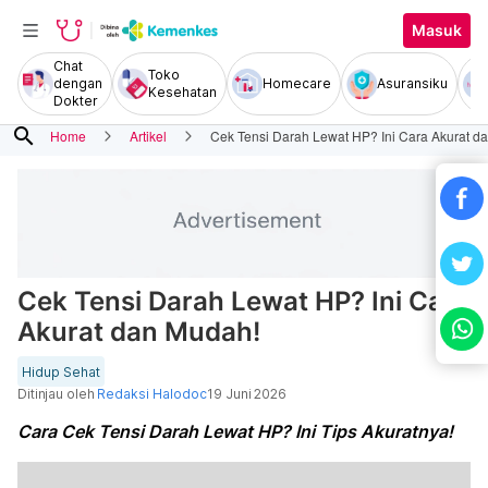
Masuk
Chat
Toko
dengan
Homecare
Asuransiku
Kesehatan
Dokter
search
Home
Artikel
Cek Tensi Darah Lewat HP? Ini Cara Akurat d
Cek Tensi Darah Lewat HP? Ini Cara
Akurat dan Mudah!
Hidup Sehat
Ditinjau oleh
Redaksi Halodoc
19 Juni 2026
Cara Cek Tensi Darah Lewat HP? Ini Tips Akuratnya!