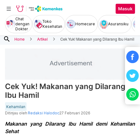
Masuk
Chat
Toko
dengan
Homecare
Asuransiku
Kesehatan
Dokter
search
Home
Artikel
Cek Yuk! Makanan yang Dilarang Ibu Hamil
Cek Yuk! Makanan yang Dilarang
Ibu Hamil
Kehamilan
Ditinjau oleh
Redaksi Halodoc
27 Februari 2026
Makanan yang Dilarang Ibu Hamil demi Kehamilan
Sehat