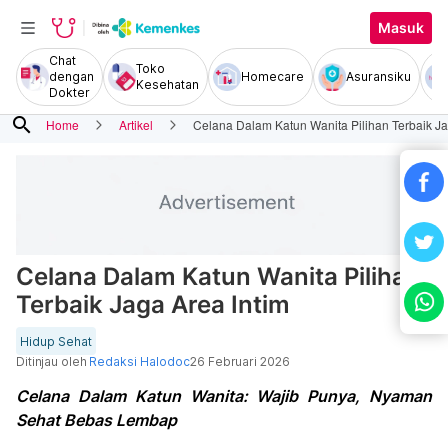
Masuk
Chat
Toko
dengan
Homecare
Asuransiku
Kesehatan
Dokter
search
Home
Artikel
Celana Dalam Katun Wanita Pilihan Terbaik Ja
Celana Dalam Katun Wanita Pilihan
Terbaik Jaga Area Intim
Hidup Sehat
Ditinjau oleh
Redaksi Halodoc
26 Februari 2026
Celana Dalam Katun Wanita: Wajib Punya, Nyaman
Sehat Bebas Lembap