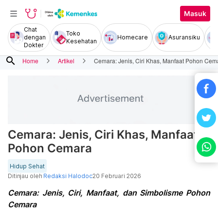
Masuk
Chat
Toko
dengan
Homecare
Asuransiku
Kesehatan
Dokter
search
Home
Artikel
Cemara: Jenis, Ciri Khas, Manfaat Pohon Cem
Cemara: Jenis, Ciri Khas, Manfaat
Pohon Cemara
Hidup Sehat
Ditinjau oleh
Redaksi Halodoc
20 Februari 2026
Cemara: Jenis, Ciri, Manfaat, dan Simbolisme Pohon
Cemara