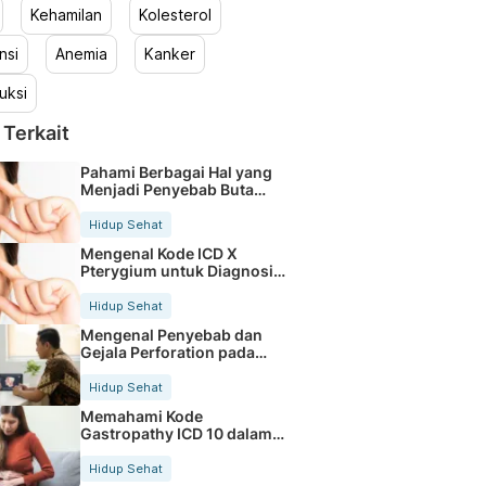
Kehamilan
Kolesterol
nsi
Anemia
Kanker
uksi
 Terkait
Pahami Berbagai Hal yang
Menjadi Penyebab Buta
Warna
Hidup Sehat
Mengenal Kode ICD X
Pterygium untuk Diagnosis
Mata
Hidup Sehat
Mengenal Penyebab dan
Gejala Perforation pada
Tubuh
Hidup Sehat
Memahami Kode
Gastropathy ICD 10 dalam
Rekam Medis Pasien
Hidup Sehat