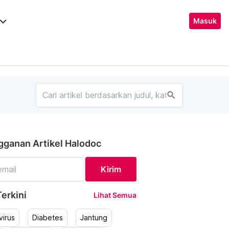
ard_arrow_down
Masuk
search
gganan Artikel Halodoc
Kirim
erkini
Lihat Semua
irus
Diabetes
Jantung