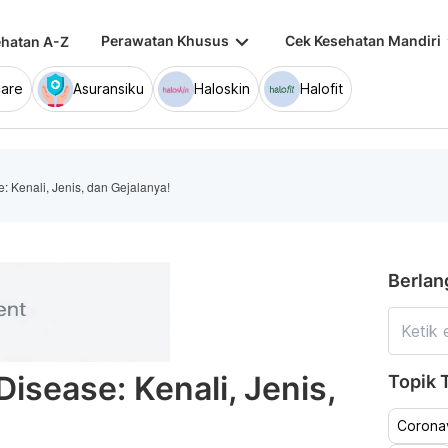
keyboard_arrow_down
keybo
Perawatan Khusus
Cek Kesehatan Mandiri
hatan A-Z
are
Asuransiku
Haloskin
Halofit
: Kenali, Jenis, dan Gejalanya!
Berlan
isease: Kenali, Jenis,
Topik T
Coronav