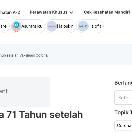
keyboard_arrow_down
keybo
Perawatan Khusus
Cek Kesehatan Mandiri
hatan A-Z
are
Asuransiku
Haloskin
Halofit
ahun setelah Vaksinasi Corona
Berlan
a 71 Tahun setelah
Topik T
Coronav