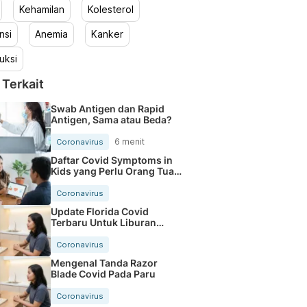
Kehamilan
Kolesterol
nsi
Anemia
Kanker
uksi
 Terkait
Swab Antigen dan Rapid
Antigen, Sama atau Beda?
6 menit
Coronavirus
Daftar Covid Symptoms in
Kids yang Perlu Orang Tua
Tahu
Coronavirus
Update Florida Covid
Terbaru Untuk Liburan
Makin Aman
Coronavirus
Mengenal Tanda Razor
Blade Covid Pada Paru
Coronavirus