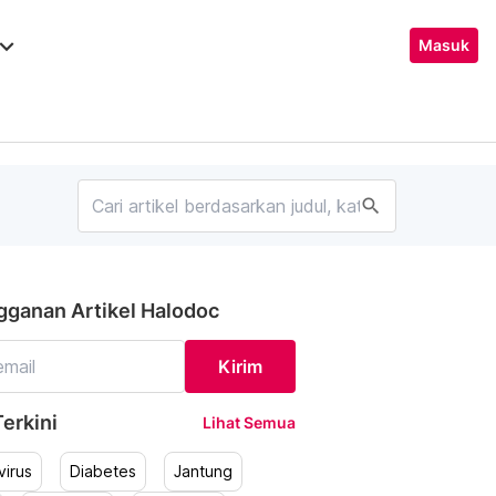
ard_arrow_down
Masuk
search
gganan Artikel Halodoc
Kirim
erkini
Lihat Semua
irus
Diabetes
Jantung