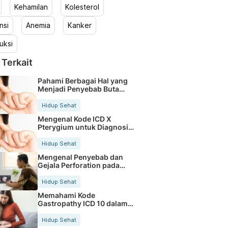
Kehamilan
Kolesterol
nsi
Anemia
Kanker
uksi
 Terkait
Pahami Berbagai Hal yang
Menjadi Penyebab Buta
Warna
Hidup Sehat
Mengenal Kode ICD X
Pterygium untuk Diagnosis
Mata
Hidup Sehat
Mengenal Penyebab dan
Gejala Perforation pada
Tubuh
Hidup Sehat
Memahami Kode
Gastropathy ICD 10 dalam
Rekam Medis Pasien
Hidup Sehat