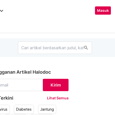
ard_arrow_down
Masuk
search
gganan Artikel Halodoc
Kirim
erkini
Lihat Semua
irus
Diabetes
Jantung