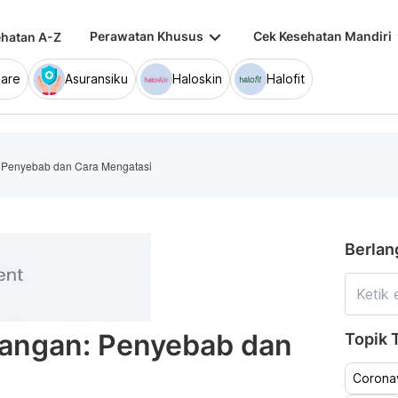
keyboard_arrow_down
keybo
Perawatan Khusus
Cek Kesehatan Mandiri
hatan A-Z
are
Asuransiku
Haloskin
Halofit
: Penyebab dan Cara Mengatasi
Berlan
Tangan: Penyebab dan
Topik T
Coronav