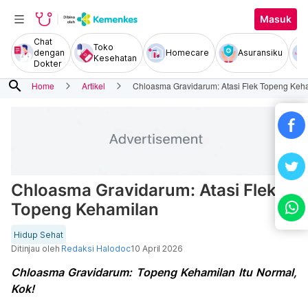
Masuk
Chat
Toko
dengan
Homecare
Asuransiku
Kesehatan
Dokter
search
Home
Artikel
Chloasma Gravidarum: Atasi Flek Topeng Keh
Chloasma Gravidarum: Atasi Flek
Topeng Kehamilan
Hidup Sehat
Ditinjau oleh
Redaksi Halodoc
10 April 2026
Chloasma Gravidarum: Topeng Kehamilan Itu Normal,
Kok!