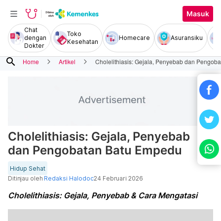
Masuk
Chat
Toko
dengan
Homecare
Asuransiku
Kesehatan
Dokter
search
Home
Artikel
Cholelithiasis: Gejala, Penyebab dan Pengob
Cholelithiasis: Gejala, Penyebab
dan Pengobatan Batu Empedu
Hidup Sehat
Ditinjau oleh
Redaksi Halodoc
24 Februari 2026
Cholelithiasis: Gejala, Penyebab & Cara Mengatasi