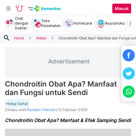
Masuk
Chat
Toko
dengan
Homecare
Asuransiku
Kesehatan
Dokter
search
Home
Artikel
Chondroitin Obat Apa? Manfaat dan Fungsi un
Chondroitin Obat Apa? Manfaat
dan Fungsi untuk Sendi
Hidup Sehat
Ditinjau oleh
Redaksi Halodoc
12 Februari 2026
Chondroitin Obat Apa? Manfaat & Efek Samping Sendi