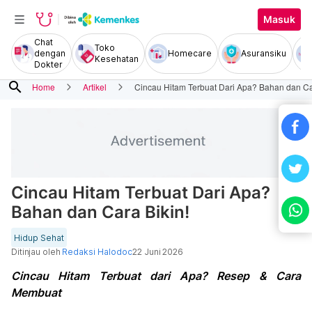
Masuk
Chat
Toko
dengan
Homecare
Asuransiku
Kesehatan
Dokter
search
Home
Artikel
Cincau Hitam Terbuat Dari Apa? Bahan dan Ca
Cincau Hitam Terbuat Dari Apa?
Bahan dan Cara Bikin!
Hidup Sehat
Ditinjau oleh
Redaksi Halodoc
22 Juni 2026
Cincau Hitam Terbuat dari Apa? Resep & Cara
Membuat