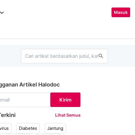
ard_arrow_down
Masuk
search
gganan Artikel Halodoc
Kirim
erkini
Lihat Semua
irus
Diabetes
Jantung