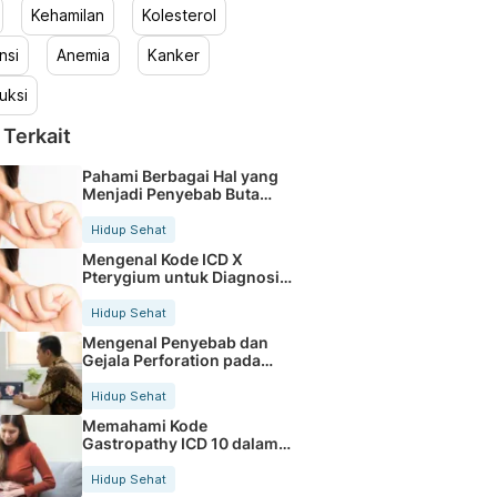
Kehamilan
Kolesterol
nsi
Anemia
Kanker
uksi
 Terkait
Pahami Berbagai Hal yang
Menjadi Penyebab Buta
Warna
Hidup Sehat
Mengenal Kode ICD X
Pterygium untuk Diagnosis
Mata
Hidup Sehat
Mengenal Penyebab dan
Gejala Perforation pada
Tubuh
Hidup Sehat
Memahami Kode
Gastropathy ICD 10 dalam
Rekam Medis Pasien
Hidup Sehat