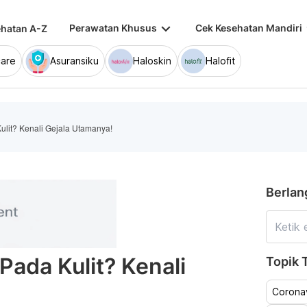
keyboard_arrow_down
keybo
Perawatan Khusus
Cek Kesehatan Mandiri
hatan A-Z
are
Asuransiku
Haloskin
Halofit
Kulit? Kenali Gejala Utamanya!
Berlan
 Pada Kulit? Kenali
Topik T
Coronav