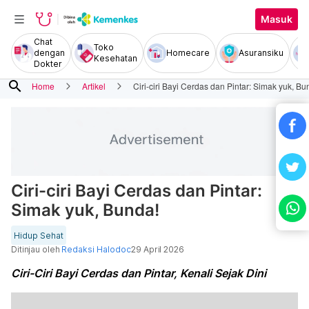
Masuk
Chat
Toko
dengan
Homecare
Asuransiku
Kesehatan
Dokter
search
Home
Artikel
Ciri-ciri Bayi Cerdas dan Pintar: Simak yuk, Bu
Ciri-ciri Bayi Cerdas dan Pintar:
Simak yuk, Bunda!
Hidup Sehat
Ditinjau oleh
Redaksi Halodoc
29 April 2026
Ciri-Ciri Bayi Cerdas dan Pintar, Kenali Sejak Dini