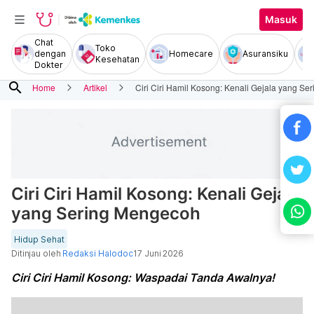
Masuk
Chat
Toko
dengan
Homecare
Asuransiku
Kesehatan
Dokter
search
Home
Artikel
Ciri Ciri Hamil Kosong: Kenali Gejala yang S
Ciri Ciri Hamil Kosong: Kenali Gejala
yang Sering Mengecoh
Hidup Sehat
Ditinjau oleh
Redaksi Halodoc
17 Juni 2026
Ciri Ciri Hamil Kosong: Waspadai Tanda Awalnya!