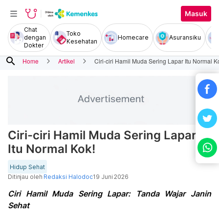
Masuk
Chat
Toko
dengan
Homecare
Asuransiku
Kesehatan
Dokter
search
Home
Artikel
Ciri-ciri Hamil Muda Sering Lapar Itu Normal K
Ciri-ciri Hamil Muda Sering Lapar
Itu Normal Kok!
Hidup Sehat
Ditinjau oleh
Redaksi Halodoc
19 Juni 2026
Ciri Hamil Muda Sering Lapar: Tanda Wajar Janin
Sehat