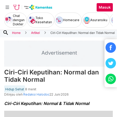
Masuk
Chat
Toko
dengan
Homecare
Asuransiku
Kesehatan
Dokter
search
Home
Artikel
Ciri-Ciri Keputihan: Normal dan Tidak Normal
Ciri-Ciri Keputihan: Normal dan
Tidak Normal
Hidup Sehat
8 menit
Ditinjau oleh
Redaksi Halodoc
22 Juni 2026
Ciri-Ciri Keputihan: Normal & Tidak Normal