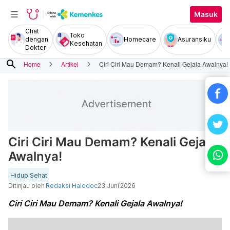
Masuk
Chat
Toko
dengan
Homecare
Asuransiku
Kesehatan
Dokter
search
Home
Artikel
Ciri Ciri Mau Demam? Kenali Gejala Awalnya!
Ciri Ciri Mau Demam? Kenali Gejala
Awalnya!
Hidup Sehat
Ditinjau oleh
Redaksi Halodoc
23 Juni 2026
Ciri Ciri Mau Demam? Kenali Gejala Awalnya!