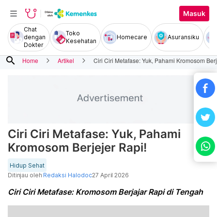
Masuk
Chat
Toko
dengan
Homecare
Asuransiku
Kesehatan
Dokter
search
Home
Artikel
Ciri Ciri Metafase: Yuk, Pahami Kromosom Berj
Ciri Ciri Metafase: Yuk, Pahami
Kromosom Berjejer Rapi!
Hidup Sehat
Ditinjau oleh
Redaksi Halodoc
27 April 2026
Ciri Ciri Metafase: Kromosom Berjajar Rapi di Tengah