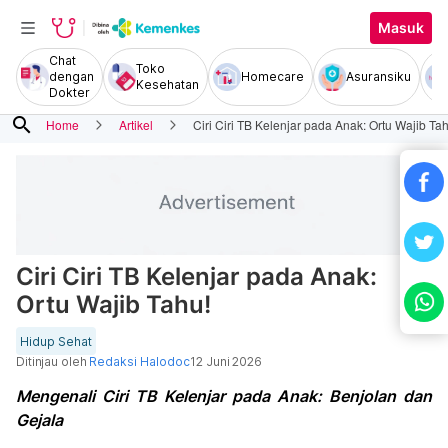
Masuk
Chat
Toko
dengan
Homecare
Asuransiku
Kesehatan
Dokter
search
Home
Artikel
Ciri Ciri TB Kelenjar pada Anak: Ortu Wajib Ta
Ciri Ciri TB Kelenjar pada Anak:
Ortu Wajib Tahu!
Hidup Sehat
Ditinjau oleh
Redaksi Halodoc
12 Juni 2026
Mengenali Ciri TB Kelenjar pada Anak: Benjolan dan
Gejala