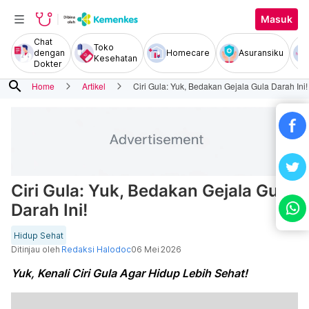
Masuk
Chat
Toko
dengan
Homecare
Asuransiku
Kesehatan
Dokter
search
Home
Artikel
Ciri Gula: Yuk, Bedakan Gejala Gula Darah Ini!
Ciri Gula: Yuk, Bedakan Gejala Gula
Darah Ini!
Hidup Sehat
Ditinjau oleh
Redaksi Halodoc
06 Mei 2026
Yuk, Kenali Ciri Gula Agar Hidup Lebih Sehat!