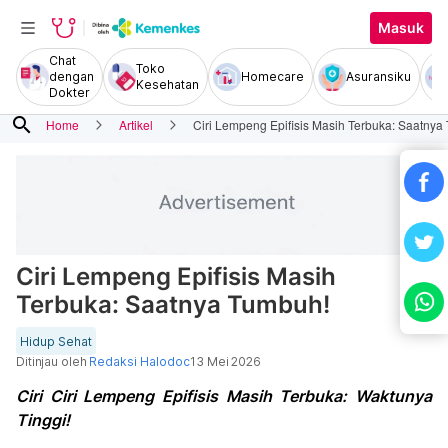
Masuk
Chat
Toko
dengan
Homecare
Asuransiku
Kesehatan
Dokter
search
Home
Artikel
Ciri Lempeng Epifisis Masih Terbuka: Saatnya
Ciri Lempeng Epifisis Masih
Terbuka: Saatnya Tumbuh!
Hidup Sehat
Ditinjau oleh
Redaksi Halodoc
13 Mei 2026
Ciri Ciri Lempeng Epifisis Masih Terbuka: Waktunya
Tinggi!