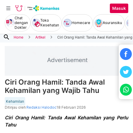
Masuk
Chat
Toko
dengan
Homecare
Asuransiku
Kesehatan
Dokter
search
Home
Artikel
Ciri Orang Hamil: Tanda Awal Kehamilan yang
Ciri Orang Hamil: Tanda Awal
Kehamilan yang Wajib Tahu
Kehamilan
Ditinjau oleh
Redaksi Halodoc
18 Februari 2026
Ciri Orang Hamil: Tanda Awal Kehamilan yang Perlu
Tahu