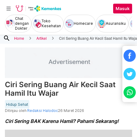
Masuk
Chat
Toko
dengan
Homecare
Asuransiku
Kesehatan
Dokter
search
Home
Artikel
Ciri Sering Buang Air Kecil Saat Hamil Itu Waja
Ciri Sering Buang Air Kecil Saat
Hamil Itu Wajar
Hidup Sehat
Ditinjau oleh
Redaksi Halodoc
26 Maret 2026
Ciri Sering BAK Karena Hamil? Pahami Sekarang!